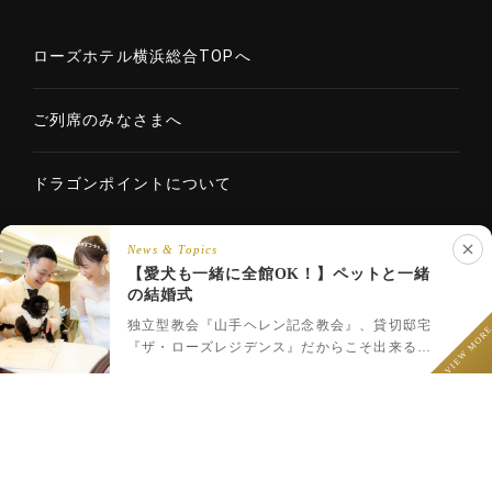
ローズホテル横浜総合TOPへ
ご列席のみなさまへ
ドラゴンポイントについて
News & Topics
【愛犬も一緒に全館OK！】ペットと一緒
Copyright © 2020 ROSE HOTELS INTERNATIONAL Co., Ltd. All
の結婚式
LINEでウェディング相談
rights reserved.
フェア予約
プラン一覧
LINEで相談
独立型教会『山手ヘレン記念教会』、貸切邸宅
VIEW MOR
『ザ・ローズレジデンス』だからこそ出来るペ
ットと一緒のウェディング♪