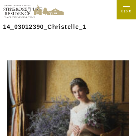
2025年10月15日
MENU
14_03012390_Christelle_1