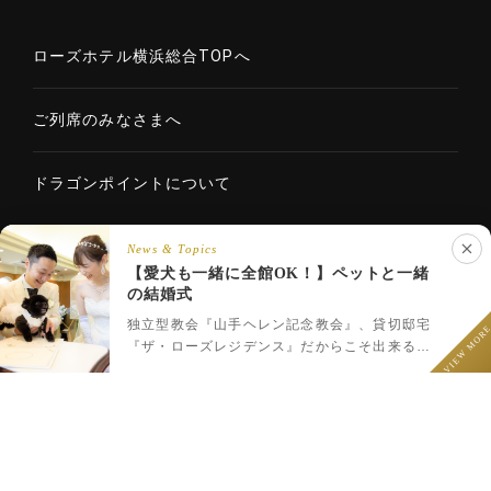
ローズホテル横浜総合TOPへ
ご列席のみなさまへ
ドラゴンポイントについて
News & Topics
【愛犬も一緒に全館OK！】ペットと一緒
Copyright © 2020 ROSE HOTELS INTERNATIONAL Co., Ltd. All
の結婚式
LINEでウェディング相談
rights reserved.
フェア予約
プラン一覧
LINEで相談
独立型教会『山手ヘレン記念教会』、貸切邸宅
VIEW MOR
『ザ・ローズレジデンス』だからこそ出来るペ
ットと一緒のウェディング♪