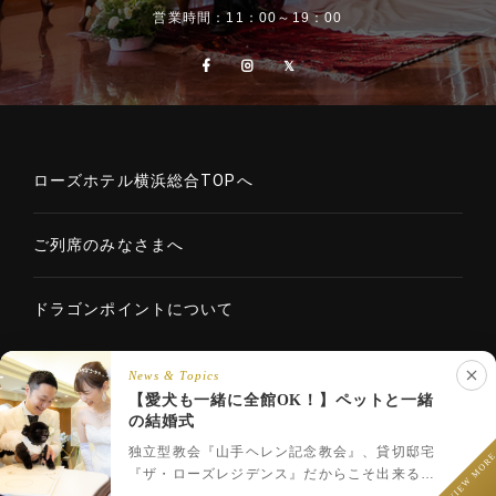
営業時間：11：00～19：00
ローズホテル横浜総合TOPへ
ご列席のみなさまへ
ドラゴンポイントについて
News & Topics
【愛犬も一緒に全館OK！】ペットと一緒
Copyright © 2020 ROSE HOTELS INTERNATIONAL Co., Ltd. All
の結婚式
LINEでウェディング相談
rights reserved.
フェア予約
プラン一覧
LINEで相談
独立型教会『山手ヘレン記念教会』、貸切邸宅
VIEW MOR
『ザ・ローズレジデンス』だからこそ出来るペ