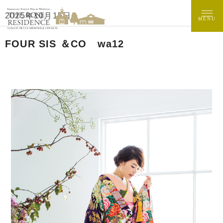
2025年10月15日
MENU
FOUR SIS ＆CO wa12