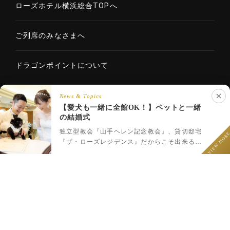
ローズホテル横浜総合TOPへ
ご列席のみなさまへ
ドラゴンポイントについて
News & Topics
【愛犬も一緒に全館OK！】ペットと一緒
Copyright © 2020 ROSE HOTELS INTERNATIONAL Co., Ltd. All
の結婚式
LINEでウェディング相談
rights reserved.
フェア予約
プラン一覧
LINEで相談
独立型教会『山手ヘレン記念教会』、貸切邸宅
VIEW MOR
『ザ・ローズレジデンス』だからこそ出来るペ
ットと一緒のウェディング♪