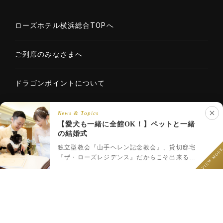
ローズホテル横浜総合TOPへ
ご列席のみなさまへ
ドラゴンポイントについて
News & Topics
【愛犬も一緒に全館OK！】ペットと一緒
Copyright © 2020 ROSE HOTELS INTERNATIONAL Co., Ltd. All
の結婚式
LINEでウェディング相談
rights reserved.
フェア予約
プラン一覧
LINEで相談
独立型教会『山手ヘレン記念教会』、貸切邸宅
VIEW MOR
『ザ・ローズレジデンス』だからこそ出来るペ
ットと一緒のウェディング♪