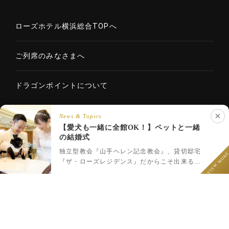
ローズホテル横浜総合TOPへ
ご列席のみなさまへ
ドラゴンポイントについて
News & Topics
【愛犬も一緒に全館OK！】ペットと一緒
Copyright © 2020 ROSE HOTELS INTERNATIONAL Co., Ltd. All
の結婚式
LINEでウェディング相談
rights reserved.
フェア予約
プラン一覧
LINEで相談
独立型教会『山手ヘレン記念教会』、貸切邸宅
VIEW MOR
『ザ・ローズレジデンス』だからこそ出来るペ
ットと一緒のウェディング♪