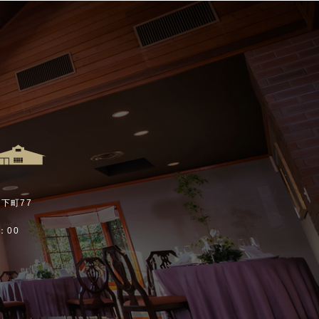
山下町77
：00