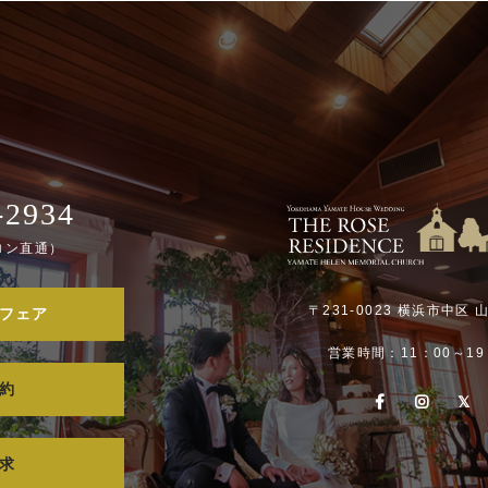
-2934
ロン直通）
〒231-0023 横浜市中区 
フェア
営業時間：11：00～19
約
求