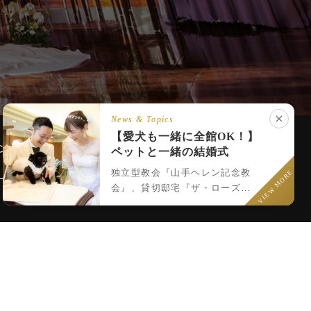
News & Topics
【愛犬も一緒に全館OK！】
ントについて
ペットと一緒の結婚式
独立型教会『山手ヘレン記念教
VIEW MORE
LINEでウェディング相談
会』、貸切邸宅『ザ・ローズレ
ジデンス』だからこそ出来るペ
ットと一緒のウェディング♪