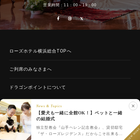
営業時間：11：00～19：00
ローズホテル横浜総合TOPへ
ご列席のみなさまへ
ドラゴンポイントについて
News & Topics
【愛犬も一緒に全館OK！】ペットと一緒
Copyright © 2020 ROSE HOTELS INTERNATIONAL Co., Ltd. All
の結婚式
LINEでウェディング相談
rights reserved.
フェア予約
プラン一覧
LINEで相談
独立型教会『山手ヘレン記念教会』、貸切邸宅
VIEW MOR
『ザ・ローズレジデンス』だからこそ出来るペ