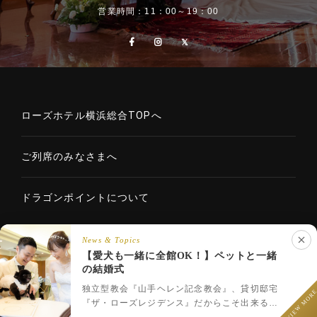
営業時間：11：00～19：00
ローズホテル横浜総合TOPへ
ご列席のみなさまへ
ドラゴンポイントについて
News & Topics
【愛犬も一緒に全館OK！】ペットと一緒
Copyright © 2020 ROSE HOTELS INTERNATIONAL Co., Ltd. All
の結婚式
LINEでウェディング相談
rights reserved.
フェア予約
プラン一覧
LINEで相談
独立型教会『山手ヘレン記念教会』、貸切邸宅
VIEW MOR
『ザ・ローズレジデンス』だからこそ出来るペ