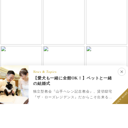
News & Topics
【愛犬も一緒に全館OK！】ペットと一緒
の結婚式
LINEでウェディング相談
フェア予約
プラン一覧
LINEで相談
独立型教会『山手ヘレン記念教会』、貸切邸宅
VIEW MOR
『ザ・ローズレジデンス』だからこそ出来るペ
ットと一緒のウェディング♪