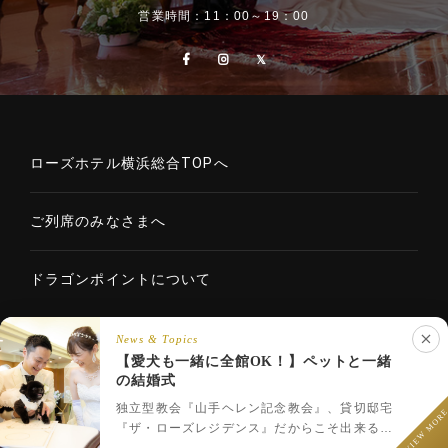
営業時間：11：00～19：00
ローズホテル横浜総合TOPへ
ご列席のみなさまへ
ドラゴンポイントについて
News & Topics
【愛犬も一緒に全館OK！】ペットと一緒
Copyright © 2020 ROSE HOTELS INTERNATIONAL Co., Ltd. All
の結婚式
LINEでウェディング相談
rights reserved.
フェア予約
プラン一覧
LINEで相談
独立型教会『山手ヘレン記念教会』、貸切邸宅
VIEW MOR
『ザ・ローズレジデンス』だからこそ出来るペ