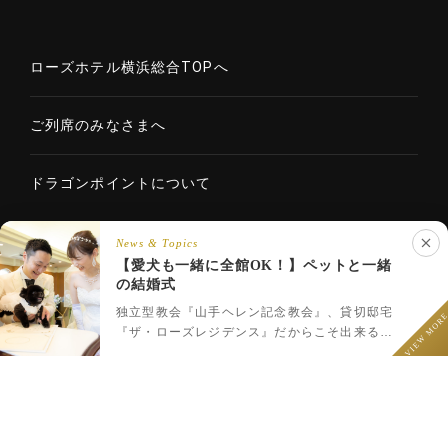
ローズホテル横浜総合TOPへ
ご列席のみなさまへ
ドラゴンポイントについて
News & Topics
【愛犬も一緒に全館OK！】ペットと一緒
Copyright © 2020 ROSE HOTELS INTERNATIONAL Co., Ltd. All
の結婚式
LINEでウェディング相談
rights reserved.
フェア予約
プラン一覧
LINEで相談
独立型教会『山手ヘレン記念教会』、貸切邸宅
VIEW MOR
『ザ・ローズレジデンス』だからこそ出来るペ
ットと一緒のウェディング♪