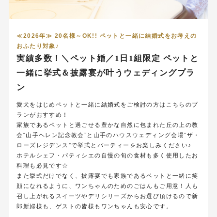
≪2026年≫ 20名様～OK!! ペットと一緒に結婚式をお考えの
おふたり対象♪
実績多数！＼ペット婚／1日1組限定 ペットと
一緒に挙式＆披露宴が叶うウェディングプラ
ン
愛犬をはじめペットと一緒に結婚式をご検討の方はこちらのプ
ランがおすすめ！
家族であるペットと過ごせる豊かな自然に包まれた丘の上の教
会“山手ヘレン記念教会”と山手のハウスウェディング会場“ザ・
ローズレジデンス”で挙式とパーティーをお楽しみください♪
ホテルシェフ・パティシエの自慢の旬の食材も多く使用したお
料理も必見です☆
また挙式だけでなく、披露宴でも家族であるペットと一緒に笑
顔になれるように、ワンちゃんのためのごはんもご用意！人も
召し上がれるスイーツやデリシリーズからお選び頂けるので新
郎新婦様も、ゲストの皆様もワンちゃんも安心です。