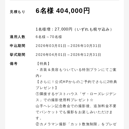
6名様 404,000円
見積もり
1名様増：27,000円（いずれも税サ込み）
適用人数
6名様～70名様
申込期間
2026年03月01日～2026年10月31日
挙式期間
2026年04月01日～2026年12月31日
備考
【特典】
・衣装＆美容もついている特別プランにてご案
内♪
【さらに！公式HPからのご予約でさらに2特典
プレゼント】
①隣接するゲストハウス「ザ・ローズレジデン
ス」での撮影使用料プレゼント☆
山手ヘレン記念教会での撮影後、追加料金不要
でバンケットでも撮影をお楽しみいただけま
す。
②カメラマン撮影「カット数無制限」をプレゼ