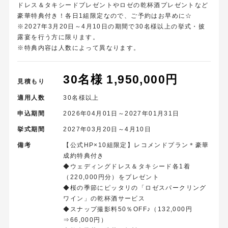
ドレス＆タキシードプレゼントやロゼの乾杯酒プレゼントなど
豪華特典付き！各日1組限定なので、ご予約はお早めに☆
※2027年3月20日～4月10日の期間で30名様以上の挙式・披
露宴を行う方に限ります。
※特典内容は人数によって異なります。
30名様 1,950,000円
見積もり
適用人数
30名様以上
申込期間
2026年04月01日～2027年01月31日
挙式期間
2027年03月20日～4月10日
備考
【公式HP×10組限定】レコメンドプラン＊豪華
成約特典付き
◆ウェディングドレス＆タキシード各1着
（220,000円分）をプレゼント
◆桜の季節にピッタリの「ロゼスパークリング
ワイン」の乾杯酒サービス
◆スナップ撮影料50％OFF♪（132,000円
⇒66,000円）