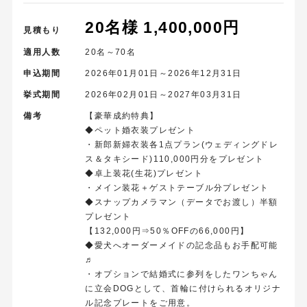
20名様 1,400,000円
見積もり
適用人数
20名～70名
申込期間
2026年01月01日～2026年12月31日
挙式期間
2026年02月01日～2027年03月31日
備考
【豪華成約特典】
◆ペット婚衣装プレゼント
・新郎新婦衣装各1点プラン(ウェディングドレ
ス＆タキシード)110,000円分をプレゼント
◆卓上装花(生花)プレゼント
・メイン装花＋ゲストテーブル分プレゼント
◆スナップカメラマン（データでお渡し）半額
プレゼント
【132,000円⇒50％OFFの66,000円】
◆愛犬へオーダーメイドの記念品もお手配可能
♬
・オプションで結婚式に参列をしたワンちゃん
に立会DOGとして、首輪に付けられるオリジナ
ル記念プレートをご用意。