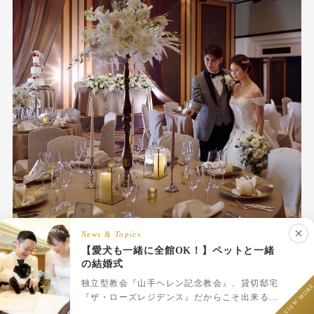
News & Topics
【愛犬も一緒に全館OK！】ペットと一緒
の結婚式
LINEでウェディング相談
フェア予約
プラン一覧
LINEで相談
独立型教会『山手ヘレン記念教会』、貸切邸宅
VIEW MOR
『ザ・ローズレジデンス』だからこそ出来るペ
本格挙式✕横浜中華街で叶えるウェディングパーティー
ットと一緒のウェディング♪