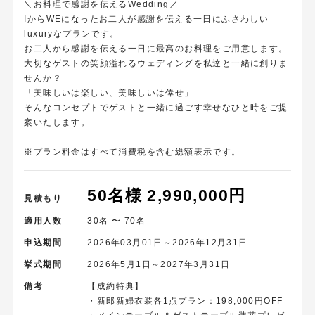
＼お料理で感謝を伝えるWedding／
IからWEになったお⼆⼈が感謝を伝える⼀⽇にふさわしい
luxuryなプランです。
お⼆⼈から感謝を伝える⼀⽇に最⾼のお料理をご⽤意します。
⼤切なゲストの笑顔溢れるウェディングを私達と一緒に創りま
せんか？
「美味しいは楽しい、美味しいは倖せ」
そんなコンセプトでゲストと一緒に過ごす幸せなひと時をご提
案いたします。
※プラン料金はすべて消費税を含む総額表示です。
50名様 2,990,000円
見積もり
適用人数
30名 〜 70名
申込期間
2026年03月01日～2026年12月31日
挙式期間
2026年5月1日～2027年3月31日
備考
【成約特典】
・新郎新婦衣装各1点プラン：198,000円OFF