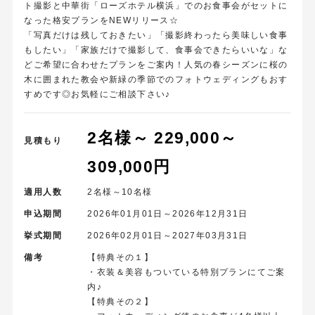
ト撮影と中華街「ローズホテル横浜」でのお食事会がセットに
なった格安プランをNEWリリース☆
「写真だけは残しておきたい」「撮影終わったら美味しい食事
もしたい」「家族だけで撮影して、食事会できたらいいな」な
どご希望に合わせたプランをご案内！人気の春シーズンに桜の
木に囲まれた教会や新緑の季節でのフォトウェディングもおす
すめです◎お気軽にご相談下さい♪
2名様～ 229,000～
見積もり
309,000円
適用人数
2名様～10名様
申込期間
2026年01月01日～2026年12月31日
挙式期間
2026年02月01日～2027年03月31日
備考
【特典その１】
・衣装＆美容もついている特別プランにてご案
内♪
【特典その２】