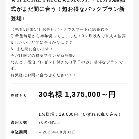
式がまだ間に合う！超お得なパックプラン新
登場♪
【先着5組限定】お任せパックでスマートに結婚式を
Q.希望時期から半年切ってしまった！3ヶ月以内で挙式＆披露
宴したいけど間に合うかな…？？
A. まだ間に合います！
今だけ限定の格安プランが新登場♪
なんと、宿泊プレゼント付きの（平日のみ）超得なプランで
す。
お気軽にお問い合わせください！！
30名様 1,375,000～円
見積もり
1名様増：19,000円（いずれも税サ込み）
適用人数
30名様以上
申込期間
～2026年08月31日