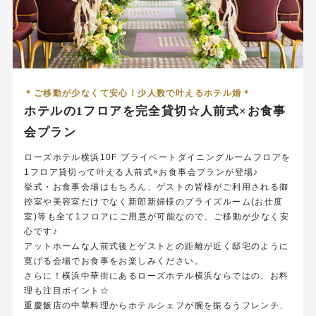
＊ご移動が少なくて安心！少人数で叶えるホテル婚＊
ホテルの1フロアを完全貸切☆人前式×お食事
会プラン
ローズホテル横浜10F プライベートダイニングルームフロアを
1フロア貸切って叶える人前式×お食事会プランが登場♪
挙式・お食事会場はもちろん、ゲストの皆様がご利用される御
控室や美容室だけでなく新郎新婦様のブライズルーム(お仕度
室)等も全て1フロアにご用意が可能なので、ご移動が少なく安
心です♪
アットホームな人前式後とゲストとの距離が近く邸宅のように
寛げる会場でお食事をお楽しみください。
さらに！横浜中華街にあるローズホテル横浜ならではの、お料
理も注目ポイント☆
重慶飯店の中華料理からホテルシェフが腕を振るうフレンチ、