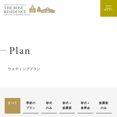
MENU
Plan
ウェディングプラン
すべて
季節の
挙式
挙式＋
挙式＋
披露宴
プラン
のみ
披露宴
食事会
のみ