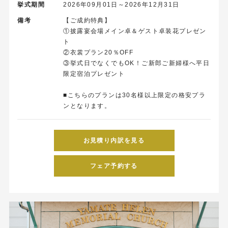
挙式期間
2026年09月01日～2026年12月31日
備考
【ご成約特典】
①披露宴会場メイン卓＆ゲスト卓装花プレゼン
ト
②衣裳プラン20％OFF
③挙式日でなくでもOK！ご新郎ご新婦様へ平日
限定宿泊プレゼント
■こちらのプランは30名様以上限定の格安プラ
ンとなります。
お見積り内訳を見る
フェア予約する