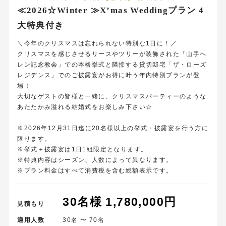
≪2026☆Winter ≫X’mas Weddingプラン 4
大特典付き
＼今年のクリスマスは忘れられない特別な1日に！／
クリスマスを感じさせるリースやツリーが装飾された「山手ヘ
レン記念教会」での本格挙式と隣接する貸切邸宅「ザ・ローズ
レジデンス」でのご披露宴がお得に叶う年内特別プランが登
場！
大切なゲストの皆様と一緒に、クリスマスパーティーのような
あたたかみ溢れる結婚式をお楽しみ下さい☆
※2026年12月31日迄に20名様以上の挙式・披露宴を行う方に
限ります。
※挙式＋披露宴は1日1組限定となります。
※特典内容はシーズン、人数によって異なります。
※プラン料金はすべて消費税を含む総額表示です。
30名様 1,780,000円
見積もり
適用人数
30名 〜 70名