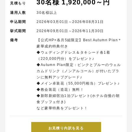
30名様 1,920,000～円
見積もり
適用人数
30名様以上
申込期間
2026年03月01日～2026年08月31日
挙式期間
2026年09月01日～2026年11月30日
備考
【公式HP×各月5組限定】Best Autumn Plan＊
豪華成約特典付き
◆ウェディングドレス＆タキシード各1着
（220,000円分）をプレゼント♪
◆Autumn Plan限定：ピンクとブルーのウェル
カムドリンク（ノンアルコール）が付いたプラ
ンに無料アップグレード♪
◆メイン卓装花（55,000円相当）プレゼント♪
◆教会装花（造花）無料！
◆新郎新婦宿泊1泊プレゼント(ホテル自慢の朝
食ブッフェ付き)
など豪華特典をプレゼント！
お見積り内訳を見る