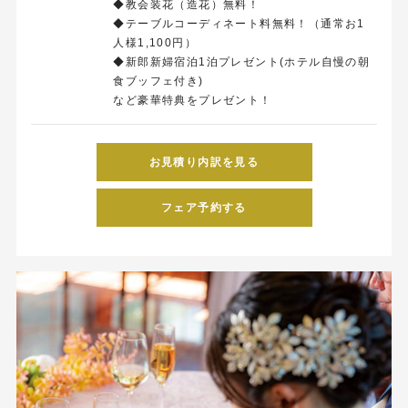
◆教会装花（造花）無料！
◆テーブルコーディネート料無料！（通常お1
人様1,100円）
◆新郎新婦宿泊1泊プレゼント(ホテル自慢の朝
食ブッフェ付き)
など豪華特典をプレゼント！
お見積り内訳を見る
フェア予約する