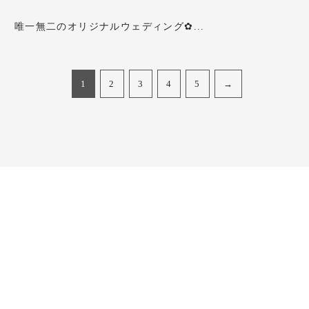
唯一無二のオリジナルウェディング✿...
1
2
3
4
5
→