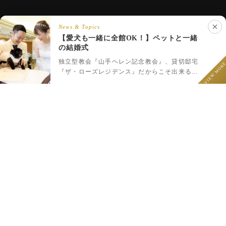
News & Topics
【愛犬も一緒に全館OK！】ペットと一緒
Copyright © 2020 ROSE HOTELS INTERNATIONAL Co., Ltd. All
の結婚式
LINEでウェディング相談
rights reserved.
フェア予約
プラン一覧
LINEで相談
独立型教会『山手ヘレン記念教会』、貸切邸宅
VIEW MOR
『ザ・ローズレジデンス』だからこそ出来るペ
ットと一緒のウェディング♪