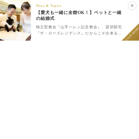
News & Topics
【愛犬も一緒に全館OK！】ペットと一緒
の結婚式
LINEでウェディング相談
フェア予約
プラン一覧
LINEで相談
独立型教会『山手ヘレン記念教会』、貸切邸宅
VIEW MOR
『ザ・ローズレジデンス』だからこそ出来るペ
ットと一緒のウェディング♪