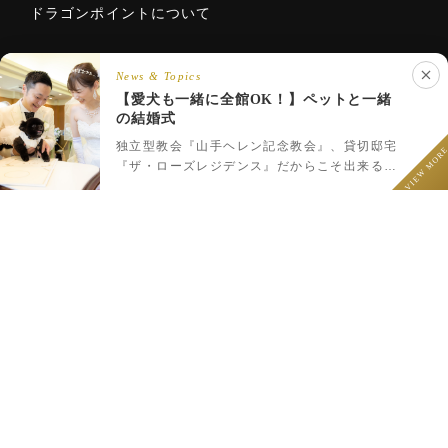
ドラゴンポイントについて
News & Topics
【愛犬も一緒に全館OK！】ペットと一緒
Copyright © 2020 ROSE HOTELS INTERNATIONAL Co., Ltd. All
の結婚式
rights reserved.
LINEでウェディング相談
フェア予約
プラン一覧
LINEで相談
独立型教会『山手ヘレン記念教会』、貸切邸宅
VIEW MOR
『ザ・ローズレジデンス』だからこそ出来るペ
ットと一緒のウェディング♪