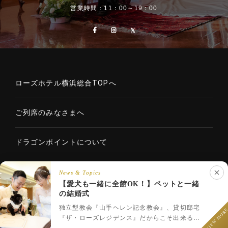
営業時間：11：00～19：00
ローズホテル横浜総合TOPへ
ご列席のみなさまへ
ドラゴンポイントについて
News & Topics
【愛犬も一緒に全館OK！】ペットと一緒
Copyright © 2020 ROSE HOTELS INTERNATIONAL Co., Ltd. All
の結婚式
LINEでウェディング相談
rights reserved.
フェア予約
プラン一覧
LINEで相談
独立型教会『山手ヘレン記念教会』、貸切邸宅
VIEW MOR
『ザ・ローズレジデンス』だからこそ出来るペ