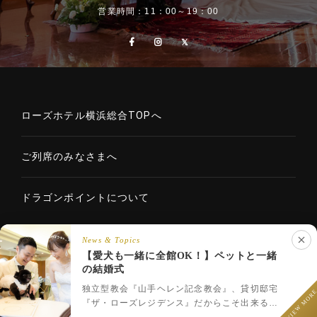
営業時間：11：00～19：00
ローズホテル横浜総合TOPへ
ご列席のみなさまへ
ドラゴンポイントについて
News & Topics
【愛犬も一緒に全館OK！】ペットと一緒
Copyright © 2020 ROSE HOTELS INTERNATIONAL Co., Ltd. All
の結婚式
LINEでウェディング相談
rights reserved.
フェア予約
プラン一覧
LINEで相談
独立型教会『山手ヘレン記念教会』、貸切邸宅
VIEW MOR
『ザ・ローズレジデンス』だからこそ出来るペ