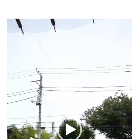
動
画
プ
レ
ー
ヤ
ー