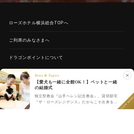
ローズホテル横浜総合TOPへ
ご列席のみなさまへ
ドラゴンポイントについて
News & Topics
【愛犬も一緒に全館OK！】ペットと一緒
Copyright © 2020 ROSE HOTELS INTERNATIONAL Co., Ltd. All
の結婚式
LINEでウェディング相談
rights reserved.
フェア予約
プラン一覧
LINEで相談
独立型教会『山手ヘレン記念教会』、貸切邸宅
VIEW MOR
『ザ・ローズレジデンス』だからこそ出来るペ
ットと一緒のウェディング♪