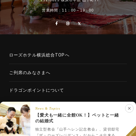
営業時間：11：00～19：00
ローズホテル横浜総合TOPへ
ご列席のみなさまへ
ドラゴンポイントについて
News & Topics
【愛犬も一緒に全館OK！】ペットと一緒
Copyright © 2020 ROSE HOTELS INTERNATIONAL Co., Ltd. All
の結婚式
LINEでウェディング相談
rights reserved.
フェア予約
プラン一覧
LINEで相談
独立型教会『山手ヘレン記念教会』、貸切邸宅
『ザ・ローズレジデンス』だからこそ出来るペ