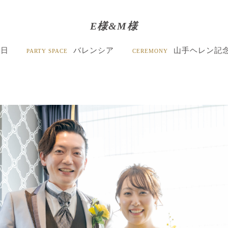
E様&M様
2日
バレンシア
山手ヘレン記
PARTY SPACE
CEREMONY