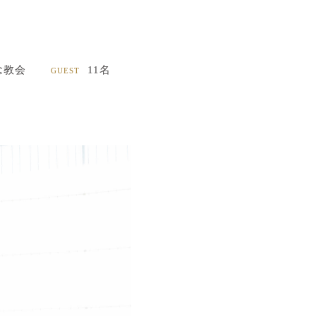
念教会
11名
GUEST