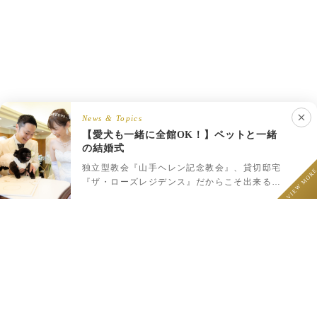
News & Topics
【愛犬も一緒に全館OK！】ペットと一緒
の結婚式
LINEでウェディング相談
フェア予約
プラン一覧
LINEで相談
独立型教会『山手ヘレン記念教会』、貸切邸宅
VIEW MOR
『ザ・ローズレジデンス』だからこそ出来るペ
ットと一緒のウェディング♪