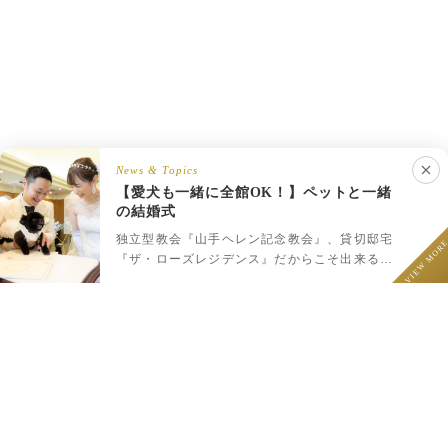
News & Topics
【愛犬も一緒に全館OK！】ペットと一緒
の結婚式
LINEでウェディング相談
フェア予約
プラン一覧
LINEで相談
独立型教会『山手ヘレン記念教会』、貸切邸宅
VIEW MOR
『ザ・ローズレジデンス』だからこそ出来るペ
ットと一緒のウェディング♪