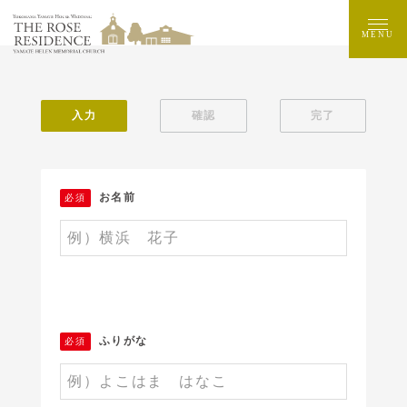
MENU
入力
確認
完了
お名前
必須
ふりがな
必須