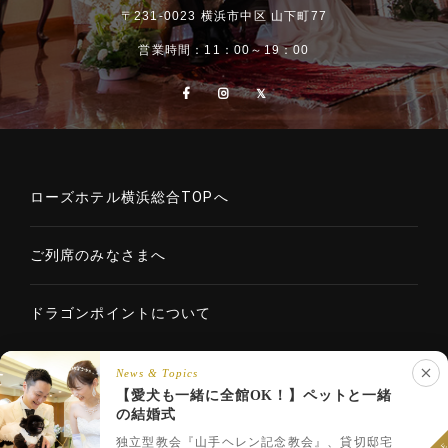
〒231-0023 横浜市中区 山下町77
営業時間：11：00～19：00
ローズホテル横浜総合TOPへ
ご列席のみなさまへ
ドラゴンポイントについて
News & Topics
【愛犬も一緒に全館OK！】ペットと一緒
Copyright © 2020 ROSE HOTELS INTERNATIONAL Co., Ltd. All
の結婚式
LINEでウェディング相談
rights reserved.
フェア予約
プラン一覧
LINEで相談
独立型教会『山手ヘレン記念教会』、貸切邸宅