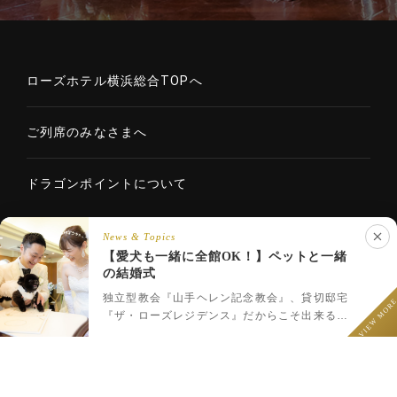
ローズホテル横浜総合TOPへ
ご列席のみなさまへ
ドラゴンポイントについて
News & Topics
【愛犬も一緒に全館OK！】ペットと一緒
Copyright © 2020 ROSE HOTELS INTERNATIONAL Co., Ltd. All
の結婚式
LINEでウェディング相談
rights reserved.
フェア予約
プラン一覧
LINEで相談
独立型教会『山手ヘレン記念教会』、貸切邸宅
VIEW MOR
『ザ・ローズレジデンス』だからこそ出来るペ
ットと一緒のウェディング♪